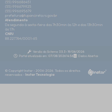
(55) 996686451
(55) 996679925
(55) 996695679
prefeitura@tupancireta.rs.gov.br
Atendimento
De segunda à sexta-feira das 7h30min às 12h e das 13h30min
às 17h
CNPJ
88.227.764/0001-65
Versão do Sistema:
3.5.3 - 19/06/2026
Portal atualizado em:
07/08/2026 14:56
Dados Abertos
© Copyright Instar - 2006-2026. Todos os direitos
reservados -
Instar Tecnologia